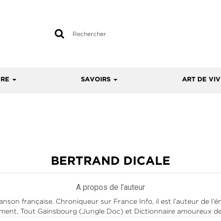
Rechercher
sur
le
site
URE
SAVOIRS
ART DE VI
BERTRAND DICALE
A propos de l'auteur
chanson française. Chroniqueur sur France Info, il est l’auteur de 
emment, Tout Gainsbourg (Jungle Doc) et Dictionnaire amoureux de 