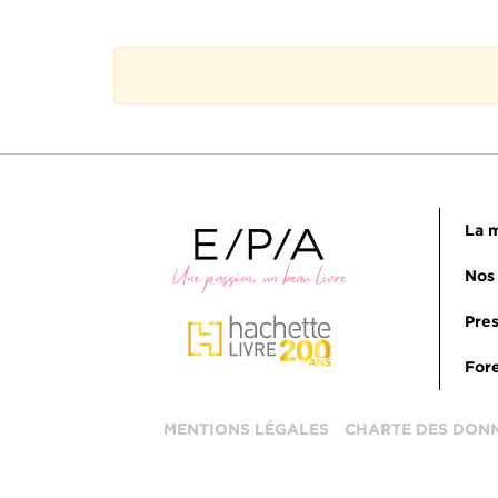
La m
Nos 
Pres
Fore
MENTIONS LÉGALES
CHARTE DES DON