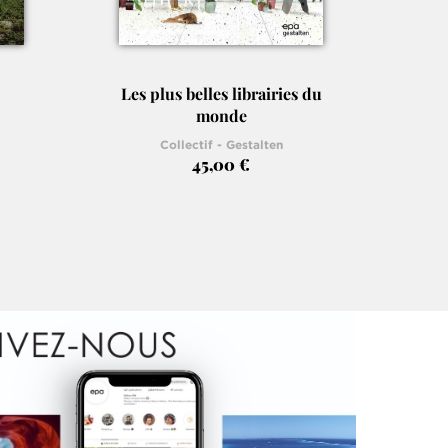
Les plus belles librairies du
Les pl
monde
Collectif - Gestalten
45,00 €