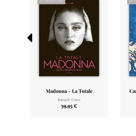
À PARAÎTRE
À 
es
Madonna - La Totale
Ca
Benoît Clerc
59,95 €