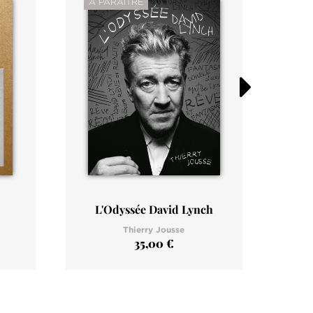
À PARAÎTRE
À P
L'Odyssée David Lynch
Thierry Jousse
35,00 €