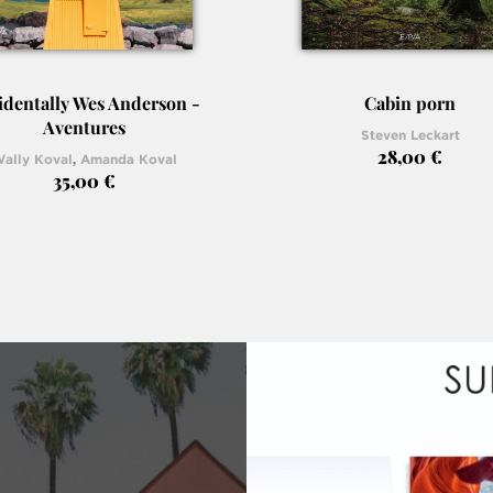
identally Wes Anderson -
Cabin porn
Aventures
Steven Leckart
28,00 €
ally Koval
,
Amanda Koval
35,00 €