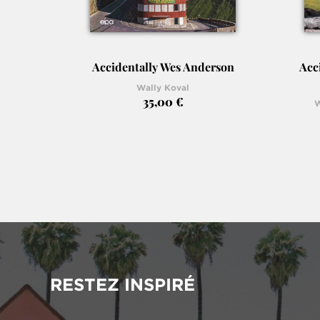
 luxe
Accidentally Wes Anderson
Acc
Wally Koval
35,00 €
W
RESTEZ INSPIRÉ