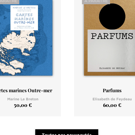
À PARAÎTRE
PARAÎTRE
rtes marines Outre-mer
Parfums
Marine Le Breton
Elisabeth de Feydeau
50,00 €
60,00 €