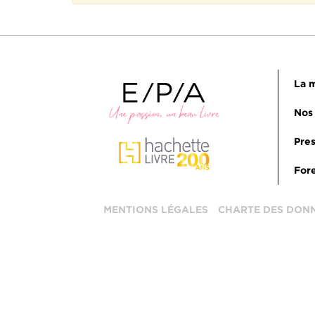
La m
Nos 
Pres
Fore
MENTIONS LÉGALES
CHARTE DES DON