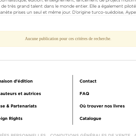
journalistique, édition, enseignement, lancement de projets multim
 très grand talent dans le monde entier. Elle a également piloté le
nète prises un seul et même jour. D’origine turco-suédoise, Ayperi
Aucune publication pour ces critères de recherche.
aison d'édition
Contact
auteurs et autrices
FAQ
se & Partenariats
Où trouver nos livres
ign Rights
Catalogue
NÉES PERSONNELLES
CONDITIONS GÉNÉRALES DE VENTE