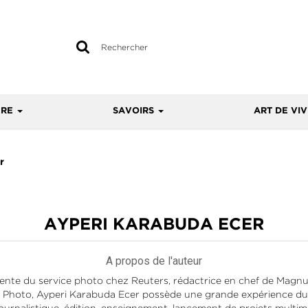
Rechercher
sur
le
site
URE
SAVOIRS
ART DE VI
r
AYPERI KARABUDA ECER
A propos de l'auteur
dente du service photo chez Reuters, rédactrice en chef de Magn
ess Photo, Ayperi Karabuda Ecer possède une grande expérience d