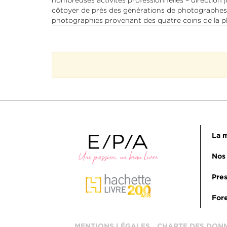
nombreuses activités professionnelles – direction 
côtoyer de près des générations de photographes de
photographies provenant des quatre coins de la pla
La m
Nos 
Pres
Fore
MENTIONS LÉGALES
CHARTE DES DON