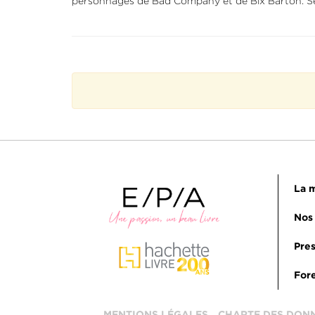
personnages de Bad Company et de Bix Barton. Ses 
La m
Nos 
Pres
Fore