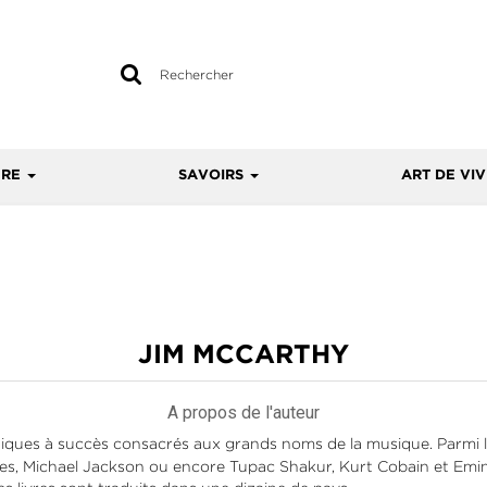
Rechercher
sur
le
site
URE
SAVOIRS
ART DE VI
JIM MCCARTHY
A propos de l'auteur
hiques à succès consacrés aux grands noms de la musique. Parmi l
nes, Michael Jackson ou encore Tupac Shakur, Kurt Cobain et Em