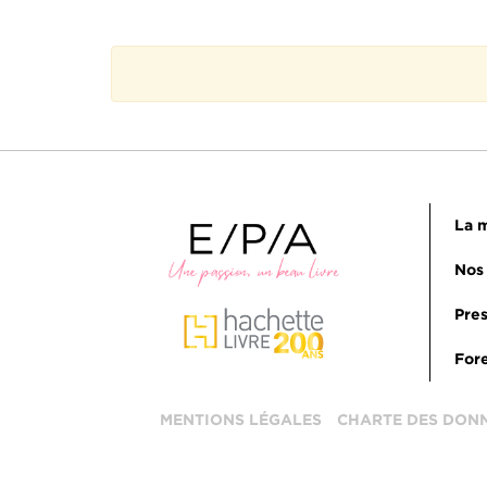
La m
Nos 
Pres
Fore
MENTIONS LÉGALES
CHARTE DES DON