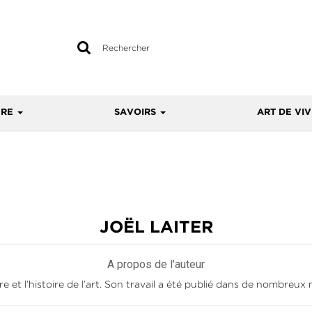
Rechercher
sur
le
site
URE
SAVOIRS
ART DE VI
JOËL LAITER
A propos de l'auteur
ure et l’histoire de l’art. Son travail a été publié dans de nombre