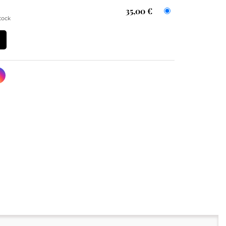
35,00 €
tock