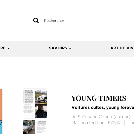
Rechercher
sur
le
site
URE
SAVOIRS
ART DE VI
YOUNG TIMERS
Voitures cultes, young foreve
de
Stéphane Cohen
(auteur)
Maison d'édition :
E/P/A
o