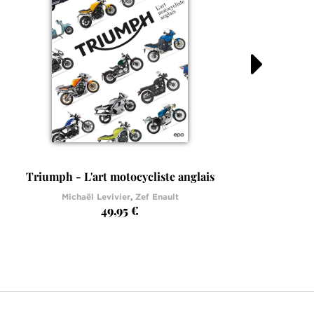
Triumph - L'art motocycliste anglais
Michaël Levivier
,
Zef Enault
49,95 €