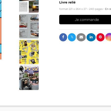
Livre relié
format 221 x 264 x 27
240 pages
En s