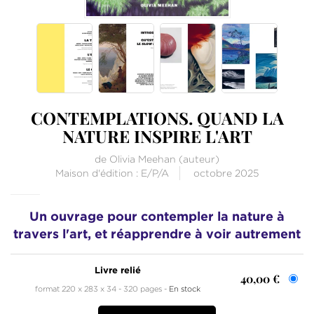
CONTEMPLATIONS. QUAND LA
NATURE INSPIRE L'ART
de
Olivia Meehan
(auteur)
Maison d'édition :
E/P/A
octobre 2025
Un ouvrage pour contempler la nature à
travers l'art, et réapprendre à voir autrement
Livre relié
40,00 €
format 220 x 283 x 34
320 pages
En stock