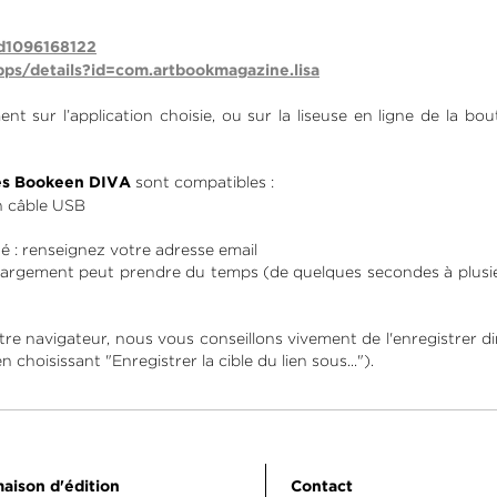
id1096168122
pps/details?id=com.artbookmagazine.lisa
t sur l’application choisie, ou sur la liseuse en ligne de la bou
sont compatibles :
ses Bookeen DIVA
n câble USB
 : renseignez votre adresse email
hargement peut prendre du temps (de quelques secondes à plusie
tre navigateur, nous vous conseillons vivement de l'enregistrer dir
 choisissant "Enregistrer la cible du lien sous...").
aison d'édition
Contact