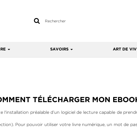
Rechercher
sur
le
site
URE
SAVOIRS
ART DE VI
OMMENT TÉLÉCHARGER MON EBOOK
 l'installation préalable d’un logiciel de lecture capable de pre
tion). Pour pouvoir utiliser votre livre numérique, un mot de pa