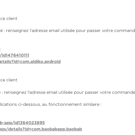
ce client
 : renseignez l’adresse email utilisée pour passer votre comman
:
t/id1476410111
etails?id=com.aldiko.android
ce client
: renseignez l'adresse email utilisée pour passer votre command
plications ci-dessous, au fonctionnement similaire :
ab-app/id1364023895
apps/details?id=com.baobabapp.baobab