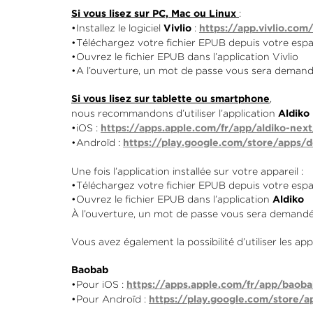
:
Si vous lisez sur PC, Mac ou Linux
•Installez le logiciel
:
Vivlio
https://app.vivlio.com/
•Téléchargez votre fichier EPUB depuis votre espa
•Ouvrez le fichier EPUB dans l’application Vivlio
•A l’ouverture, un mot de passe vous sera demandé
,
Si vous lisez sur tablette ou smartphone
nous recommandons d’utiliser l’application
Aldiko
•iOS :
https://apps.apple.com/fr/app/aldiko-nex
•Androïd :
https://play.google.com/store/apps/d
Une fois l’application installée sur votre appareil :
•Téléchargez votre fichier EPUB depuis votre espa
•Ouvrez le fichier EPUB dans l’application
Aldiko
À l’ouverture, un mot de passe vous sera demandé 
Vous avez également la possibilité d’utiliser les ap
Baobab
•Pour iOS :
https://apps.apple.com/fr/app/baob
•Pour Androïd :
https://play.google.com/store/