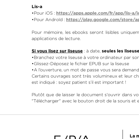
Lis-a
•Pour iOS :
https://apps.apple.com/fr/app/lis-a/
•Pour Androïd :
https://play.google.com/store/a
Pour mémoire, les ebooks seront lisibles uniquemen
applications de lecture.
: à date,
Si vous lisez sur liseuse
seules les liseu
•Branchez votre liseuse à votre ordinateur par so
•Glissez-Déposez le fichier EPUB sur la liseuse
•A l’ouverture, un mot de passe vous sera demandé
Certains ouvrages sont très volumineux et leur c
est indiqué : soyez patient s’il est important !
Plutôt que de laisser le document s'ouvrir dans vo
"Télécharger" avec le bouton droit de la souris et en
La m