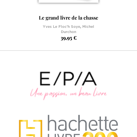
Le grand livre de la chasse
Yves Le Floc'h Soye
,
Michel
Durchon
39,95 €