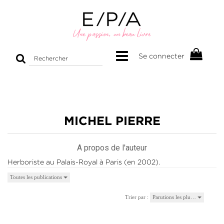
Rechercher
Se connecter
sur
le
site
MICHEL PIERRE
A propos de l'auteur
Herboriste au Palais-Royal à Paris (en 2002).
Toutes les publications
Trier par :
Parutions les plu…