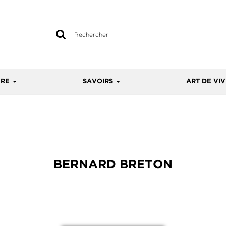
Rechercher
sur
le
site
URE
SAVOIRS
ART DE VI
BERNARD BRETON