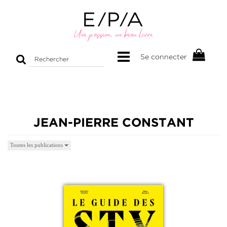
Rechercher
Se connecter
sur
le
site
JEAN-PIERRE CONSTANT
Toutes les publications