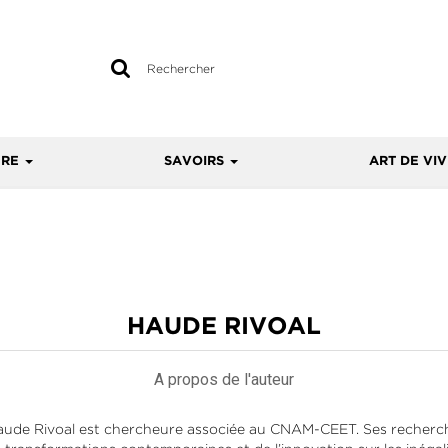
Rechercher
sur
le
site
URE
SAVOIRS
ART DE VI
HAUDE RIVOAL
A propos de l'auteur
 Haude Rivoal est chercheure associée au CNAM-CEET. Ses recherches