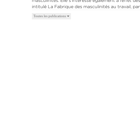
masculinités. Elle s’intéresse également à l’effet 
intitulé La Fabrique des masculinités au travail, pa
Toutes les publications