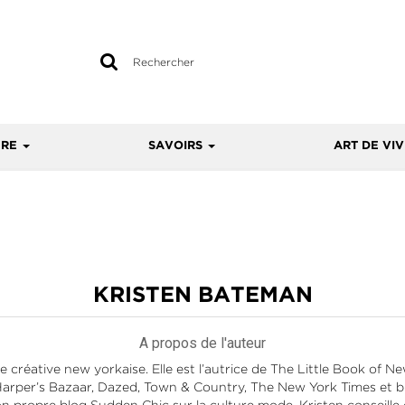
Rechercher
sur
le
site
URE
SAVOIRS
ART DE VI
KRISTEN BATEMAN
A propos de l'auteur
e créative new yorkaise. Elle est l’autrice de The Little Book of 
Harper’s Bazaar, Dazed, Town & Country, The New York Times et bi