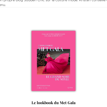
son propre blog Sudden Chic sur la culture mode. Kristen conseill
enu.
Le lookbook du Met Gala