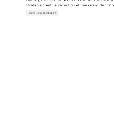
Elle dirige la marque de b oux Dollchunk et tient 
stratégie créative, rédaction et marketing de cont
Toutes les publications