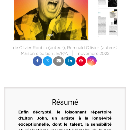
de
Olivier Roubin
(auteur),
Romuald Ollivier
(auteur)
Maison d'édition :
E/P/A
novembre 2022
Résumé
Enfin décrypté, le foisonnant répertoire
d'Elton John, un artiste à la longévité
exceptionnelle, dont le talent, la sensibilité