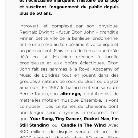
et l'éclectisme marquent l'histoire de la pop
et suscitent l'engouement du public depuis
plus de 50 ans.
Introverti et complexé par son physique,
Reginald Dwight – futur Elton John – grandit à
Pinner, petite ville de la banlieue londonienne,
entre une mère au tempérament volcanique et
un père absent. Mais le feu de la musique brûle
déjà en lui. Musicien précoce à l’oreille
prodigieuse et aux goûts éclectiques, Elton
John fait ses gammes à la Royal Academy of
Music de Londres tout en jouant dans des
groupes amateurs de rock, de blues ou de jazz
amateurs. En 1967, le hasard met sur sa route
Bernie Taupin, son
dont il choisit de
alter ego,
mettre les mots en musique. Ensemble, ils vont
composer des centaines de chansons dont
une longue série d’hymnes intemporels tels
que
Your Song, Tiny Dancer, Rocket Man, I’m
ou
. Avec
Still Standing
Candle In The Wind
300 millions de disques vendus et près de
4000 concerts donnés dans 80 pays, Elton