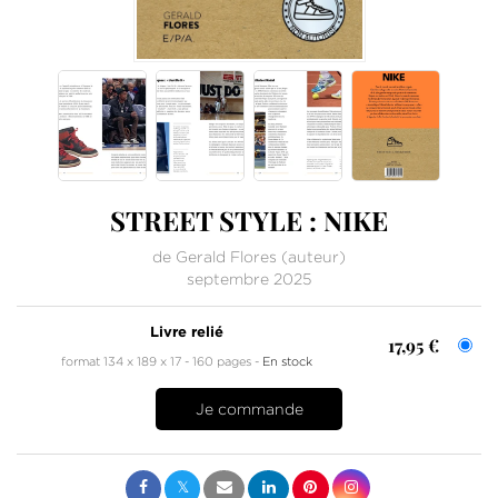
STREET STYLE : NIKE
de
Gerald Flores
(auteur)
septembre 2025
Livre relié
17,95 €
format 134 x 189 x 17
160 pages
En stock