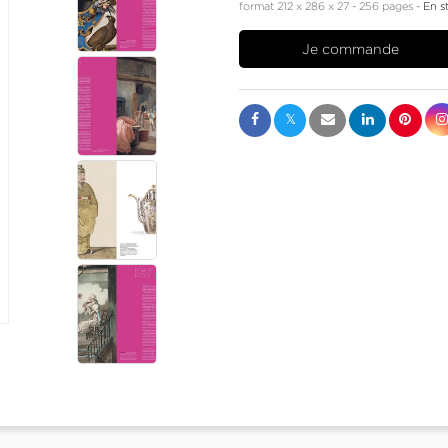
format 212 x 286 x 27
256 pages
En s