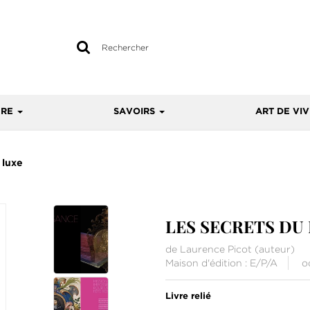
Rechercher
sur
le
site
URE
SAVOIRS
ART DE VI
 luxe
LES SECRETS DU
de
Laurence Picot
(auteur)
Maison d'édition :
E/P/A
o
Livre relié