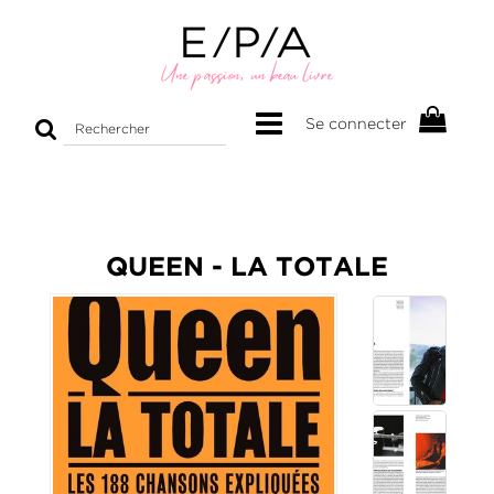
Rechercher
Se connecter
sur
le
site
QUEEN - LA TOTALE