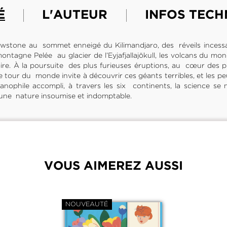
É
L'AUTEUR
INFOS TECH
llowstone au sommet enneigé du Kilimandjaro, des réveils incess
montagne Pelée au glacier de l’Eyjafjallajökull, les volcans du mo
ire. À la poursuite des plus furieuses éruptions, au cœur des 
 tour du monde invite à découvrir ces géants terribles, et les peu
anophile accompli, à travers les six continents, la science se 
’une nature insoumise et indomptable.
VOUS AIMEREZ AUSSI
NOUVEAUTÉ