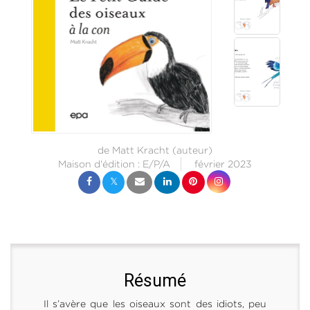
de
Matt Kracht
(auteur)
Maison d'édition :
E/P/A
février 2023
Résumé
Il s’avère que les oiseaux sont des idiots, peu